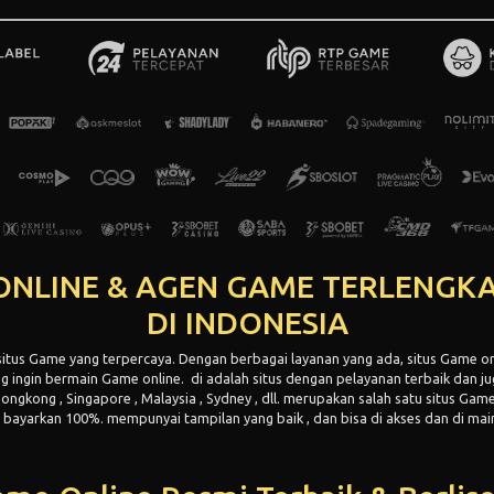
 ONLINE & AGEN GAME TERLENGK
DI INDONESIA
itus Game yang terpercaya. Dengan berbagai layanan yang ada, situs Game on
ingin bermain Game online. di adalah situs dengan pelayanan terbaik dan 
ongkong , Singapore , Malaysia , Sydney , dll. merupakan salah satu situs Game
 bayarkan 100%. mempunyai tampilan yang baik , dan bisa di akses dan di ma