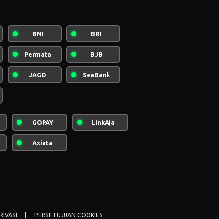
BNI
BRI
Permata
BJB
JAGO
SeaBank
GOPAY
LinkAja
Axiata
RIVASI
|
PERSETUJUAN COOKIES