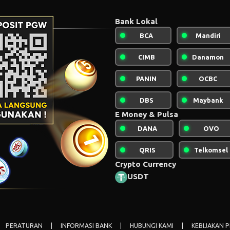
Bank Lokal
BCA
Mandiri
CIMB
Danamon
PANIN
OCBC
DBS
Maybank
E Money & Pulsa
DANA
OVO
QRIS
Telkomsel
Crypto Currency
USDT
PERATURAN
|
INFORMASI BANK
|
HUBUNGI KAMI
|
KEBIJAKAN P