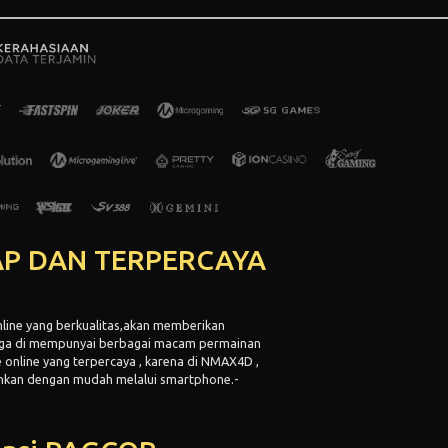
AP DAN TERPERCAYA
line yang berkualitas,akan memberikan
juga di mempunyai berbagai macam permainan
 online yang terpercaya , karena di
NMAX4D
,
inkan dengan mudah melalui smartphone.-