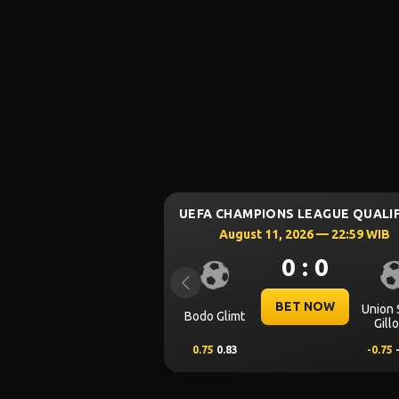
9/8/20
UEFA EUROPA LEAGUE QUALIFIERS
UE
WIB
August 11, 2026 — 22:59 WIB
0 : 0
Previous
BET NOW
Rayo
FC Iberia
Kai
Larne FC
allecano
1999
-0.25
0.95
0.75
0.88
-0.75
0.94