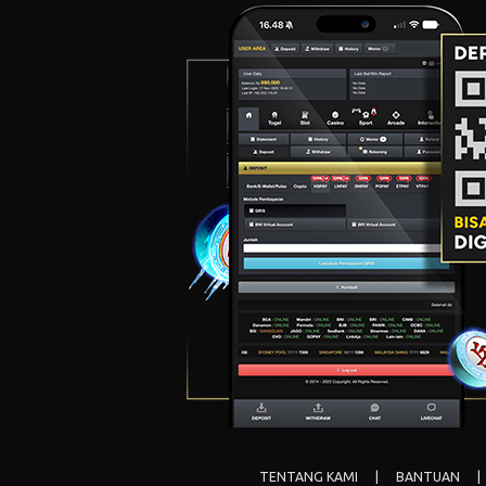
TENTANG KAMI
|
BANTUAN
|