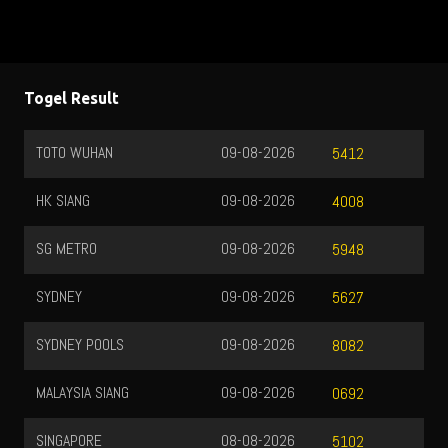
Togel Result
TOTO WUHAN
09-08-2026
HO
5412
HK SIANG
09-08-2026
TO
4008
SG METRO
09-08-2026
TO
5948
SYDNEY
09-08-2026
TO
5627
SYDNEY POOLS
09-08-2026
TO
8082
MALAYSIA SIANG
09-08-2026
TO
0692
SINGAPORE
08-08-2026
5102