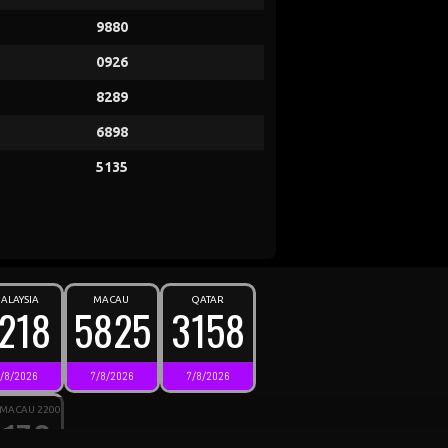
9880
0926
8289
6898
5135
ALAYSIA
MACAU
QATAR
218
5825
3158
/8/2026
7/8/2026
7/8/2026
MACAU 2200
178