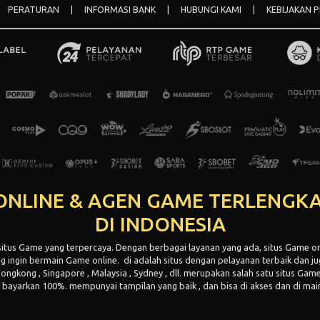
PERATURAN
|
INFORMASI BANK
|
HUBUNGI KAMI
|
KEBIJAKAN P
 ONLINE & AGEN GAME TERLENGK
DI INDONESIA
itus Game yang terpercaya. Dengan berbagai layanan yang ada, situs Game on
ingin bermain Game online. di adalah situs dengan pelayanan terbaik dan 
ongkong , Singapore , Malaysia , Sydney , dll. merupakan salah satu situs Game
 bayarkan 100%. mempunyai tampilan yang baik , dan bisa di akses dan di ma