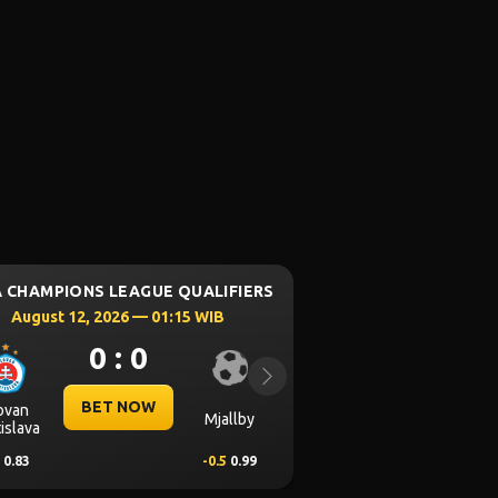
7/8/2026
E-FOOTBALL F24 ELITE CLUB FRIENDLY
August 8, 2026 — 12:30 WIB
1 : 0
Next
BET NOW
e-Newcastle
e-RB Leipzig
United
0.00
0.68
0.00
-0.92