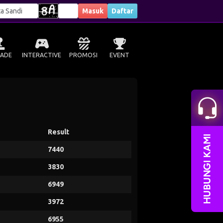
Masuk
Daftar
ADE
INTERACTIVE
PROMOSI
EVENT
Result
7440
3830
6949
3972
6955