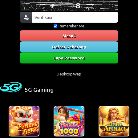
Remember Me
Masuk
Daftar Sekarang
Lupa Password
Desktop
Wap
5G Gaming