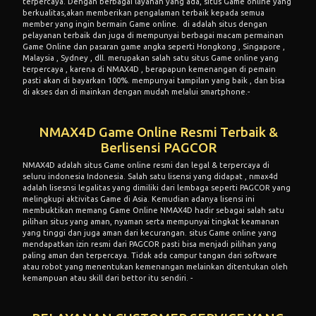
terpercaya. Dengan berbagai layanan yang ada, situs Game online yang
berkualitas,akan memberikan pengalaman terbaik kepada semua
member yang ingin bermain Game online. di adalah situs dengan
pelayanan terbaik dan juga di mempunyai berbagai macam permainan
Game Online dan pasaran
game angka
seperti Hongkong , Singapore ,
Malaysia , Sydney , dll. merupakan salah satu situs Game online yang
terpercaya , karena di
NMAX4D
, berapapun kemenangan di pemain
pasti akan di bayarkan 100%. mempunyai tampilan yang baik , dan bisa
di akses dan di mainkan dengan mudah melalui smartphone.-
NMAX4D Game Online Resmi Terbaik &
Berlisensi PAGCOR
NMAX4D adalah situs Game online resmi dan legal & terpercaya di
seluru indonesia Indonesia. Salah satu lisensi yang didapat , nmax4d
adalah lisesnsi legalitas yang dimiliki dari lembaga seperti PAGCOR yang
melingkupi aktivitas Game di Asia. Kemudian adanya lisensi ini
membuktikan memang Game Online NMAX4D hadir sebagai salah satu
pilihan situs yang aman, nyaman serta mempunyai tingkat keamanan
yang tinggi dan juga aman dari kecurangan. situs Game online yang
mendapatkan izin resmi dari PAGCOR pasti bisa menjadi pilihan yang
paling
aman dan terpercaya
. Tidak ada campur tangan dari software
atau robot yang menentukan kemenangan melainkan ditentukan oleh
kemampuan atau skill dari bettor itu sendiri. -