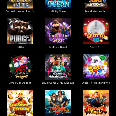
Scale of Heaven: Anubis
Infinity Ocean
Jewel Mastermind
PUBG2
Fantastic Beast
Slotto 4D
Xmas Gift Delight
Squid Game 2: Mukunghwa
Disco 777 Hold and Win