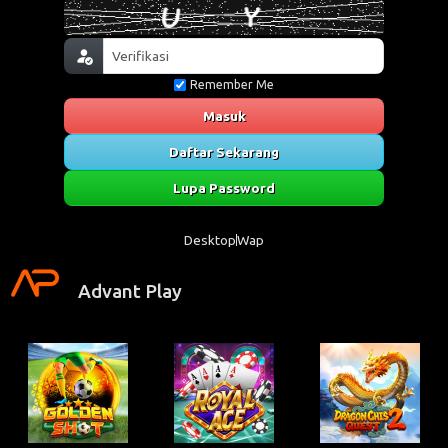
Remember Me
Masuk
Daftar Sekarang
Lupa Password
Desktop
Wap
Advant Play