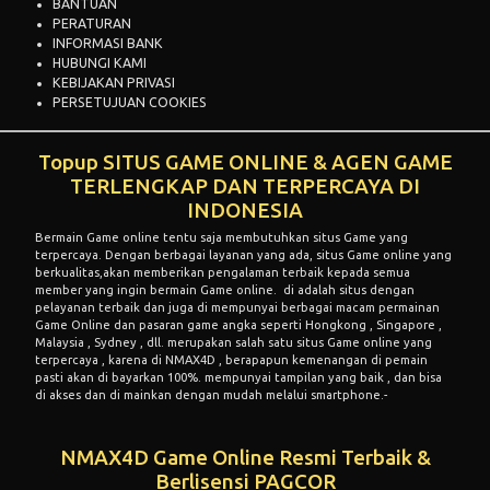
BANTUAN
PERATURAN
INFORMASI BANK
HUBUNGI KAMI
KEBIJAKAN PRIVASI
PERSETUJUAN COOKIES
Topup SITUS GAME ONLINE & AGEN GAME
TERLENGKAP DAN TERPERCAYA DI
INDONESIA
Bermain
Game online tentu saja membutuhkan situs Game yang
terpercaya. Dengan berbagai layanan yang ada, situs Game online yang
berkualitas,akan memberikan pengalaman terbaik kepada semua
member yang ingin bermain Game online. di adalah situs dengan
pelayanan terbaik dan juga di mempunyai berbagai macam permainan
Game Online dan pasaran
game angka
seperti Hongkong , Singapore ,
Malaysia , Sydney , dll. merupakan salah satu situs Game online yang
terpercaya , karena di
NMAX4D
, berapapun kemenangan di pemain
pasti akan di bayarkan 100%. mempunyai tampilan yang baik , dan bisa
di akses dan di mainkan dengan mudah melalui smartphone.-
NMAX4D Game Online Resmi Terbaik &
Berlisensi PAGCOR