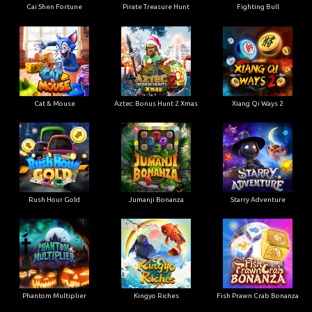
Cai Shen Fortune
Pirate Treasure Hunt
Fighting Bull
Cat & Mouse
Aztec: Bonus Hunt 2 Xmas
Xiang Qi Ways 2
Rush Hour Gold
Jumanji Bonanza
Starry Adventure
Phantom Multiplier
Kingyo Riches
Fish Prawn Crab Bonanza