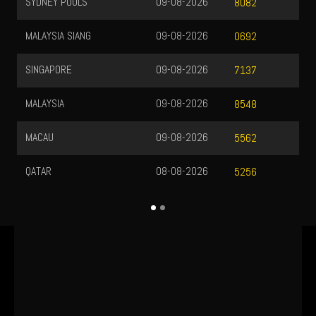
TOTOMACAU 1900
09-08-2026
9658
TOTOMACAU 2200
08-08-2026
6525