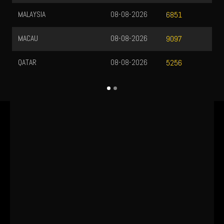
MALAYSIA
08-08-2026
6851
MACAU
08-08-2026
9097
QATAR
08-08-2026
5256