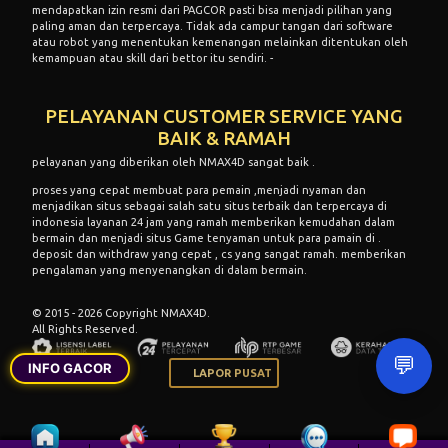
mendapatkan izin resmi dari PAGCOR pasti bisa menjadi pilihan yang
paling
aman dan terpercaya
. Tidak ada campur tangan dari software
atau robot yang menentukan kemenangan melainkan ditentukan oleh
kemampuan atau skill dari bettor itu sendiri. -
PELAYANAN CUSTOMER SERVICE YANG
BAIK & RAMAH
pelayanan yang diberikan oleh
NMAX4D
sangat baik .
proses yang cepat membuat para pemain ,menjadi nyaman dan
menjadikan situs sebagai salah satu
situs terbaik
dan terpercaya di
indonesia layanan 24 jam yang ramah memberikan kemudahan dalam
bermain dan menjadi situs
Game tenyaman
untuk para pamain di .
deposit dan withdraw yang cepat , cs yang sangat ramah. memberikan
pengalaman yang menyenangkan di dalam bermain.
© 2015 - 2026 Copyright NMAX4D.
All Rights Reserved.
💬
INFO GACOR
LAPOR PUSAT