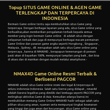
Topup SITUS GAME ONLINE & AGEN GAME
TERLENGKAP DAN TERPERCAYA DI
INDONESIA
Bermain
Game online tentu saja membutuhkan situs Game yang
terpercaya. Dengan berbagai layanan yang ada, situs Game online yang
berkualitas,akan memberikan pengalaman terbaik kepada semua
member yang ingin bermain Game online. di adalah situs dengan
pelayanan terbaik dan juga di mempunyai berbagai macam permainan
Game Online dan pasaran
game angka
seperti Hongkong , Singapore ,
Malaysia , Sydney , dll. merupakan salah satu situs Game online yang
terpercaya , karena di
NMAX4D
, berapapun kemenangan di pemain
pasti akan di bayarkan 100%. mempunyai tampilan yang baik , dan bisa
di akses dan di mainkan dengan mudah melalui smartphone.-
NMAX4D Game Online Resmi Terbaik &
Berlisensi PAGCOR
NMAX4D adalah situs Game online resmi dan legal & terpercaya di
seluru indonesia Indonesia. Salah satu lisensi yang didapat , nmax4d
adalah lisesnsi legalitas yang dimiliki dari lembaga seperti PAGCOR yang
melingkupi aktivitas Game di Asia. Kemudian adanya lisensi ini
membuktikan memang Game Online NMAX4D hadir sebagai salah satu
pilihan situs yang aman, nyaman serta mempunyai tingkat keamanan
yang tinggi dan juga aman dari kecurangan. situs Game online yang